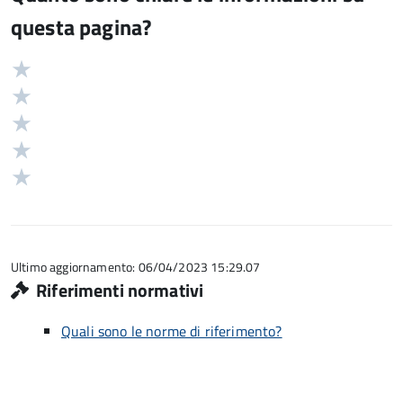
questa pagina?
Valuta
Valutazione
5
Valuta
stelle
4
Valuta
su
stelle
3
Valuta
5
su
stelle
2
Valuta
5
su
stelle
1
5
su
stelle
5
su
5
Ultimo aggiornamento: 06/04/2023 15:29.07
Riferimenti normativi
Quali sono le norme di riferimento?