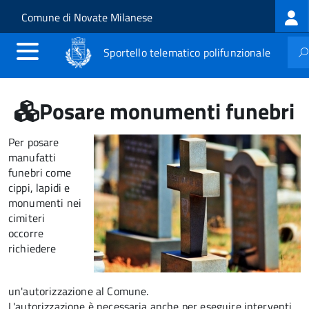
Log
Salta al contenuto principale
Skip to site navigation
Comune di Novate Milanese
me
Sportello telematico polifunzionale
Posare monumenti funebri
Per posare
manufatti
funebri come
cippi, lapidi e
monumenti nei
cimiteri
occorre
richiedere
un'autorizzazione al Comune.
L'autorizzazione è necessaria anche per eseguire interventi