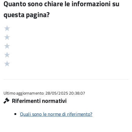
Quanto sono chiare le informazioni su
questa pagina?
Valuta
Valutazione
5
Valuta
stelle
4
Valuta
su
stelle
3
Valuta
5
su
stelle
2
Valuta
5
su
stelle
1
5
su
stelle
5
su
5
Ultimo aggiornamento: 28/05/2025 20:38.07
Riferimenti normativi
Quali sono le norme di riferimento?