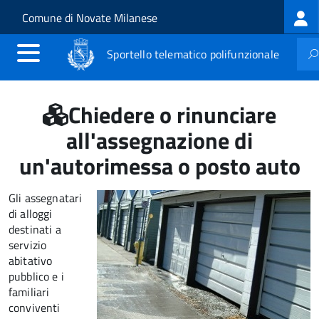
Log
Salta al contenuto principale
Skip to site navigation
Comune di Novate Milanese
me
Sportello telematico polifunzionale
Chiedere o rinunciare
all'assegnazione di
un'autorimessa o posto auto
Gli assegnatari
di alloggi
destinati a
servizio
abitativo
pubblico e i
familiari
conviventi