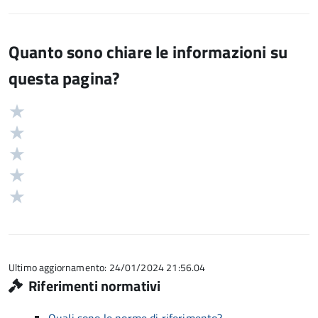
Quanto sono chiare le informazioni su
questa pagina?
Valuta
Valutazione
5
Valuta
stelle
4
Valuta
su
stelle
3
Valuta
5
su
stelle
2
Valuta
5
su
stelle
1
5
su
stelle
5
su
5
Ultimo aggiornamento: 24/01/2024 21:56.04
Riferimenti normativi