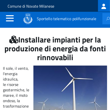
Log
Salta al contenuto principale
Skip to site navigation
Comune di Novate Milanese
me
Sportello telematico polifunzionale
Installare impianti per la
produzione di energia da fonti
rinnovabili
Il sole, il vento,
l'energia
idraulica,
le risorse
geotermiche, le
maree, il moto
ondoso, la
trasformazione