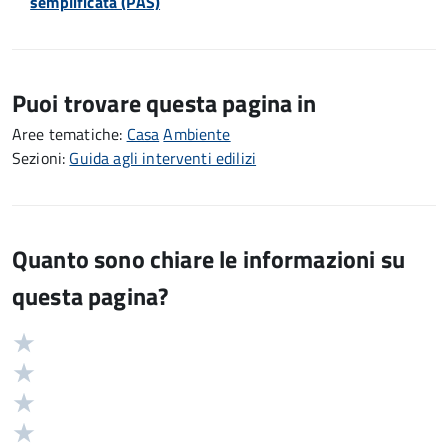
semplificata (PAS)
Puoi trovare questa pagina in
Aree tematiche:
Casa
Ambiente
Sezioni:
Guida agli interventi edilizi
Quanto sono chiare le informazioni su
questa pagina?
Valuta
Valutazione
5
Valuta
stelle
4
Valuta
su
stelle
3
Valuta
5
su