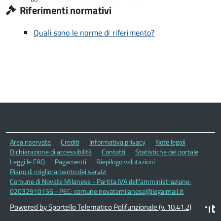
Riferimenti normativi
Quali sono le norme di riferimento?
Area riservata
Crediti
Informativa privacy
Note legali
Dichiarazione di accessibilità
Contatti
Statistiche del portale
Leggi le FAQ
Pagamenti
Riepilogo valutazioni
Piano di miglioramento dei servizi
Comune di Novate Milanese - Partita IVA dell'amministrazione:
02032910156 - PEC: comune.novatemilanese@legalmail.it
Powered by Sportello Telematico Polifunzionale (v. 10.41.2)