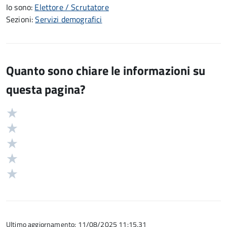
Io sono:
Elettore / Scrutatore
Sezioni:
Servizi demografici
Quanto sono chiare le informazioni su
questa pagina?
Valuta
Valutazione
5
Valuta
stelle
4
Valuta
su
stelle
3
Valuta
5
su
stelle
2
Valuta
5
su
stelle
1
5
su
stelle
5
su
5
Ultimo aggiornamento: 11/08/2025 11:15.31