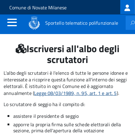
Log
Salta al contenuto principale
Skip to site navigation
Comune di Novate Milanese
me
Sportello telematico polifunzionale
Iscriversi all'albo degli
scrutatori
L'albo degli scrutatori è l'elenco di tutte le persone idonee e
interessate a ricoprire questa funzione all'interno dei seggi
elettorali. È istituito in ogni Comune ed è aggiornato
annualmente (
Legge 08/03/1989, n. 95, art. 1 e art. 5
).
Lo scrutatore di seggio ha il compito di:
assistere il presidente di seggio
apporre la propria firma sulle schede elettorali della
sezione, prima dell'apertura della votazione