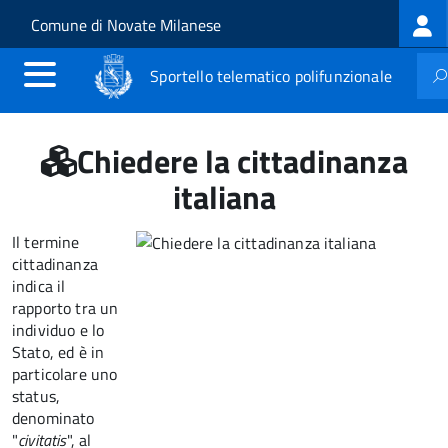
Log
Salta al contenuto principale
Skip to site navigation
Comune di Novate Milanese
me
Sportello telematico polifunzionale
Chiedere la cittadinanza
italiana
Il termine
cittadinanza
indica il
rapporto tra un
individuo e lo
Stato, ed è in
particolare uno
status,
denominato
"
civitatis
", al