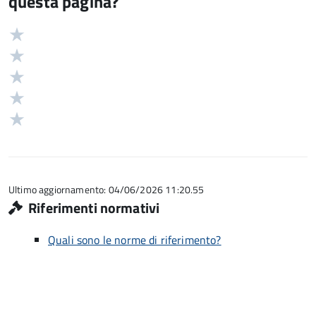
questa pagina?
Valuta
Valutazione
5
Valuta
stelle
4
Valuta
su
stelle
3
Valuta
5
su
stelle
2
Valuta
5
su
stelle
1
5
su
stelle
5
su
5
Ultimo aggiornamento: 04/06/2026 11:20.55
Riferimenti normativi
Quali sono le norme di riferimento?