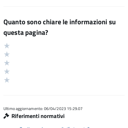
Quanto sono chiare le informazioni su
questa pagina?
Valuta
Valutazione
5
Valuta
stelle
4
Valuta
su
stelle
3
Valuta
5
su
stelle
2
Valuta
5
su
stelle
1
5
su
stelle
5
su
5
Ultimo aggiornamento: 06/04/2023 15:29.07
Riferimenti normativi