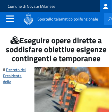
Log
Salta al contenuto principale
Skip to site navigation
Comune di Novate Milanese
me
Sportello telematico polifunzionale
Eseguire opere dirette a
soddisfare obiettive esigenze
contingenti e temporanee
Il
Decreto del
Presidente
della