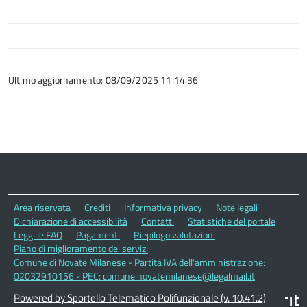
Ultimo aggiornamento: 08/09/2025 11:14.36
Area riservata
Crediti
Informativa privacy
Note legali
Dichiarazione di accessibilità
Contatti
Statistiche del portale
Leggi le FAQ
Pagamenti
Riepilogo valutazioni
Piano di miglioramento dei servizi
Comune di Novate Milanese - Partita IVA dell'amministrazione:
02032910156 - PEC: comune.novatemilanese@legalmail.it
Powered by Sportello Telematico Polifunzionale (v. 10.41.2)