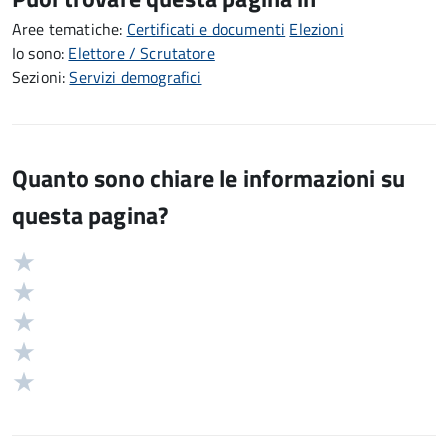
Aree tematiche:
Certificati e documenti
Elezioni
Io sono:
Elettore / Scrutatore
Sezioni:
Servizi demografici
Quanto sono chiare le informazioni su
questa pagina?
Valuta
Valutazione
5
Valuta
stelle
4
Valuta
su
stelle
3
Valuta
5
su
stelle
2
Valuta
5
su
stelle
1
5
su
stelle