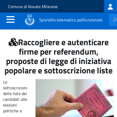
Log
Salta al contenuto principale
Skip to site navigation
Comune di Novate Milanese
me
Sportello telematico polifunzionale
Raccogliere e autenticare
firme per referendum,
proposte di legge di iniziativa
popolare e sottoscrizione liste
Le
sottoscrizioni
delle liste dei
candidati alle
elezioni
politiche e