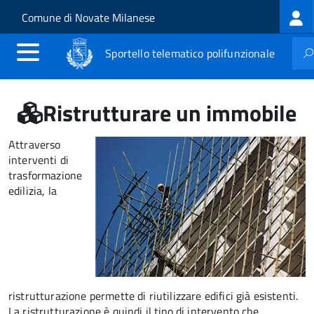
Log
Salta al contenuto principale
Skip to site navigation
Comune di Novate Milanese
me
Sportello telematico polifunzionale
Ristrutturare un immobile
Attraverso
interventi di
trasformazione
edilizia, la
ristrutturazione permette di riutilizzare edifici già esistenti.
La ristrutturazione è quindi il tipo di intervento che