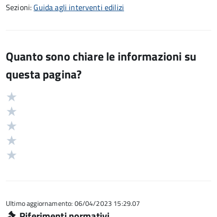
Sezioni:
Guida agli interventi edilizi
Quanto sono chiare le informazioni su
questa pagina?
Valuta
Valutazione
5
Valuta
stelle
4
Valuta
su
stelle
3
Valuta
5
su
stelle
2
Valuta
5
su
stelle
1
5
su
stelle
5
su
5
Ultimo aggiornamento: 06/04/2023 15:29.07
Riferimenti normativi