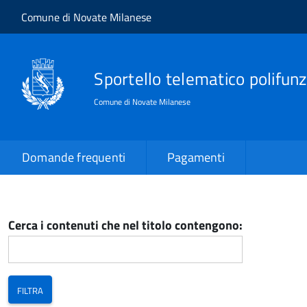
Salta al contenuto principale
Skip to site navigation
Comune di Novate Milanese
Sportello telematico polifunz
Comune di Novate Milanese
Domande frequenti
Pagamenti
Cerca i contenuti che nel titolo contengono: