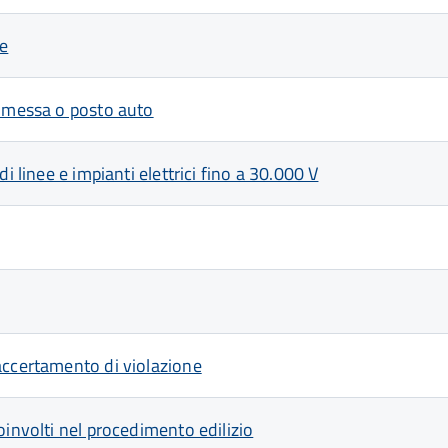
le
rimessa o posto auto
i linee e impianti elettrici fino a 30.000 V
accertamento di violazione
oinvolti nel procedimento edilizio