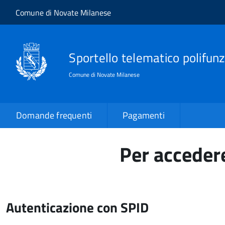
Salta al contenuto principale
Skip to site navigation
Comune di Novate Milanese
Sportello telematico polifunz
Comune di Novate Milanese
Domande frequenti
Pagamenti
Per accedere
Autenticazione con SPID