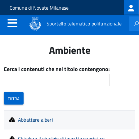
Log
Salta al contenuto principale
Skip to site navigation
Comune di Novate Milanese
me
Sportello telematico polifunzionale
Ambiente
Cerca i contenuti che nel titolo contengono:
Abbattere alberi
Chiedere il giudizio di impatto paesistico