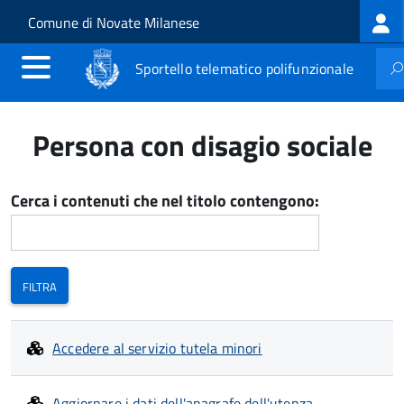
Log
Salta al contenuto principale
Skip to site navigation
Comune di Novate Milanese
me
Sportello telematico polifunzionale
Persona con disagio sociale
Cerca i contenuti che nel titolo contengono:
Accedere al servizio tutela minori
Aggiornare i dati dell'anagrafe dell'utenza